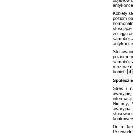
objawów d
antykoncep
Kobiety s
poziom ob
hormonaln
stosujące
w ciągu o
samobójcz
antykoncep
Stosowani
poziomem 
samobójcz
możliwe d
kobiet..
[4]
Społeczne
Stres i 
awaryjne
informacj
Niemcy, 
awaryjna
stosowani
kontrower
Dr n. far
Przewodn