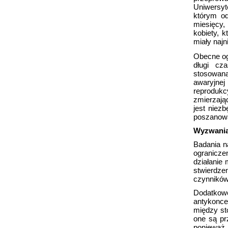
Uniwersyt
którym od
miesięcy,
kobiety, k
miały najn
Obecne og
długi cz
stosowana
awaryjnej
reproduk
zmierzają
jest niez
poszanowa
Wyzwania
Badania n
ograniczen
działanie
stwierdze
czynników
Dodatko
antykonce
między st
one są pr
ponieważ