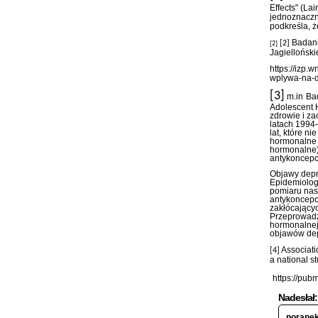
Effects" (La
jednoznaczn
podkreśla, 
Badani
[2]
[2]
Jagiellońsk
https://izp.
wplywa-na-d
[3]
m.in
Ba
Adolescent 
zdrowie i z
latach 1994
lat, które n
hormonalne ś
hormonalne)
antykoncepcj
Objawy depr
Epidemiolog
pomiaru nas
antykoncepc
zakłócającyc
Przeprowadz
hormonalnej 
objawów dep
Associati
[4]
a national s
https://pub
Nadesłał:
poranek