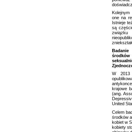
doświadcz
Kolejnym 
one na re
Istnieje t
są części
związku
nieopubli
zniekształ
Badanie
środków 
seksualn
Zjednocz
W 2013 
opubliko
antykonc
krajowe b
(ang.
Asso
Depressiv
United Sta
Celem bad
środków a
kobiet w 
kobiety s