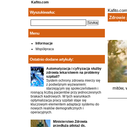
Kafito.com
Kafito.co
Wyszukiwarka:
Zdrowie 
psychic
Menu
Informacje
Współpraca
Ostatnio dodane artykuły:
Automatyzacja i cyfryzacja służby
zdrowia lekarstwem na problemy
szpitali?
System ochrony zdrowia mierzy się
z podwójnym wyzwaniem:
mitów, 
starzejącym się społeczeństwem i
rosnącą liczbą pacjentów przy jednoczesnych
brakach kadrowych. W tych warunkach
optymalizacja pracy szpitali staje się
kluczowym elementem adaptacji systemu do
nowych realiów demograficznych i
operacyjnych.
Ministerstwo Zdrowia
przedłuża pilotaż ds.