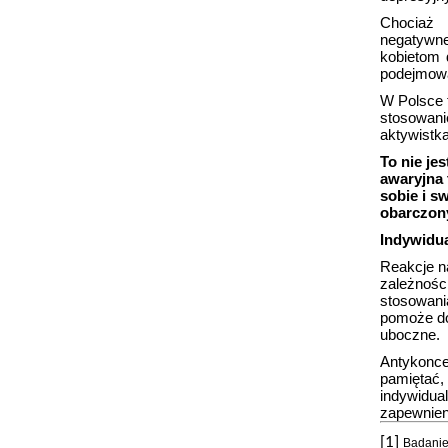
Chociaż
negatywne
kobietom 
podejmowa
W Polsce t
stosowani
aktywistk
To nie je
awaryjna 
sobie i s
obarczon
Indywidua
Reakcje n
zależnośc
stosowani
pomoże do
uboczne.
Antykonce
pamiętać, 
indywidual
zapewnien
[1]
Badanie