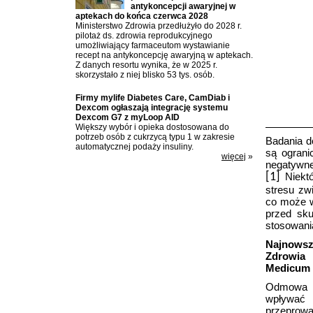
antykoncepcji awaryjnej w
aptekach do końca czerwca 2028
Ministerstwo Zdrowia przedłużyło do 2028 r.
pilotaż ds. zdrowia reprodukcyjnego
umożliwiający farmaceutom wystawianie
recept na antykoncepcję awaryjną w aptekach.
Z danych resortu wynika, że w 2025 r.
skorzystało z niej blisko 53 tys. osób.
Firmy mylife Diabetes Care, CamDiab i
Dexcom ogłaszają integrację systemu
Dexcom G7 z myLoop AID
Większy wybór i opieka dostosowana do
potrzeb osób z cukrzycą typu 1 w zakresie
Badania d
automatycznej podaży insuliny.
są ograni
więcej
»
negatywne
[1]
Niektó
stresu zw
co może w
przed sku
stosowani
Najnowsz
Zdrowia
Medicum
Odmowa d
wpływać
przeprow