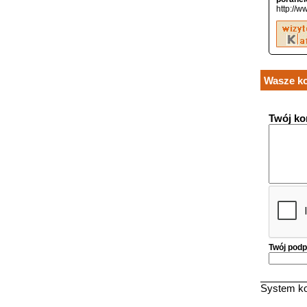
http://w
Wasze ko
Twój ko
Twój podp
System ko