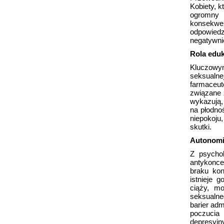
Kobiety, k
ogromny 
konsekwe
odpowiedz
negatywni
Rola eduk
Kluczowy
seksualn
farmaceu
związane 
wykazują,
na płodno
niepokoj
skutki.
Autonomi
Z psychol
antykonce
braku ko
istnieje 
ciąży, m
seksualne
barier ad
poczucia
depresyjn