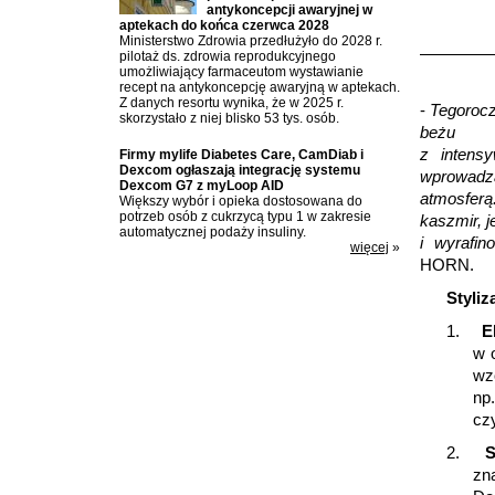
antykoncepcji awaryjnej w
aptekach do końca czerwca 2028
Ministerstwo Zdrowia przedłużyło do 2028 r.
pilotaż ds. zdrowia reprodukcyjnego
umożliwiający farmaceutom wystawianie
recept na antykoncepcję awaryjną w aptekach.
Z danych resortu wynika, że w 2025 r.
-
Tegorocz
skorzystało z niej blisko 53 tys. osób.
beżu
z intensy
Firmy mylife Diabetes Care, CamDiab i
Dexcom ogłaszają integrację systemu
wprowadza
Dexcom G7 z myLoop AID
atmosfer
Większy wybór i opieka dostosowana do
potrzeb osób z cukrzycą typu 1 w zakresie
kaszmir, j
automatycznej podaży insuliny.
i wyrafin
więcej
»
HORN.
Styli
1.
E
w 
wz
np
czy
2.
S
zn