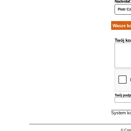
Nadesłał:
Piotr C
Wasze ko
Twój ko
Twój podp
System ko
© Copy