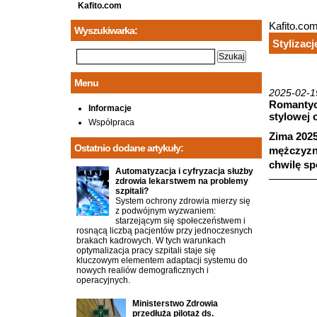
Kafito.com
Kafito.co
Wyszukiwarka:
Stylizac
Menu
2025-02-1
Romantycz
Informacje
stylowej 
Współpraca
Zima 2025
Ostatnio dodane artykuły:
mężczyzno
chwilę s
Automatyzacja i cyfryzacja służby
zdrowia lekarstwem na problemy
szpitali?
System ochrony zdrowia mierzy się
z podwójnym wyzwaniem:
starzejącym się społeczeństwem i
rosnącą liczbą pacjentów przy jednoczesnych
brakach kadrowych. W tych warunkach
optymalizacja pracy szpitali staje się
kluczowym elementem adaptacji systemu do
nowych realiów demograficznych i
operacyjnych.
Ministerstwo Zdrowia
przedłuża pilotaż ds.