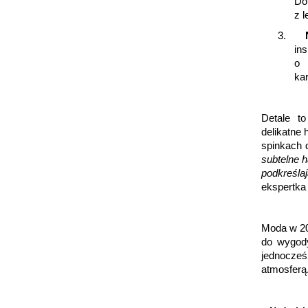
Do
z l
3.
in
o 
ka
Detale to
delikatne
spinkach 
subtelne h
podkreśla
ekspertk
Moda w 20
do wygody
jednocześ
atmosferą