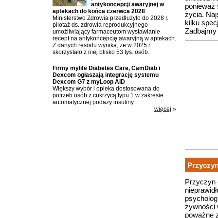
antykoncepcji awaryjnej w
ponieważ s
aptekach do końca czerwca 2028
życia. Na
Ministerstwo Zdrowia przedłużyło do 2028 r.
kilku spec
pilotaż ds. zdrowia reprodukcyjnego
Zadbajmy o
umożliwiający farmaceutom wystawianie
recept na antykoncepcję awaryjną w aptekach.
Z danych resortu wynika, że w 2025 r.
skorzystało z niej blisko 53 tys. osób.
Firmy mylife Diabetes Care, CamDiab i
Dexcom ogłaszają integrację systemu
Dexcom G7 z myLoop AID
Większy wybór i opieka dostosowana do
potrzeb osób z cukrzycą typu 1 w zakresie
automatycznej podaży insuliny.
więcej
»
Przyczyn
Przyczyn 
nieprawidł
psycholog
żywności 
poważne z