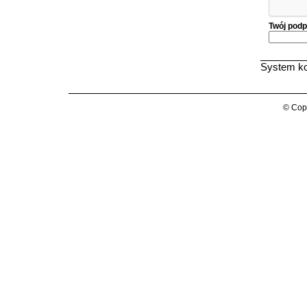
Twój podp
System ko
© Copy