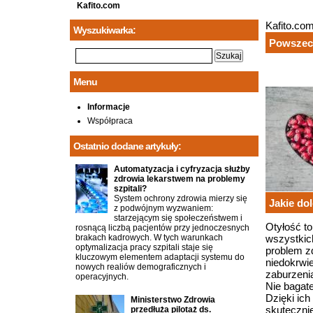
Kafito.com
Kafito.co
Wyszukiwarka:
Powszech
Menu
Informacje
Współpraca
Ostatnio dodane artykuły:
Automatyzacja i cyfryzacja służby
zdrowia lekarstwem na problemy
szpitali?
System ochrony zdrowia mierzy się
Jakie dol
z podwójnym wyzwaniem:
starzejącym się społeczeństwem i
Otyłość to
rosnącą liczbą pacjentów przy jednoczesnych
brakach kadrowych. W tych warunkach
wszystkich
optymalizacja pracy szpitali staje się
problem z
kluczowym elementem adaptacji systemu do
niedokrwie
nowych realiów demograficznych i
zaburzeni
operacyjnych.
Nie bagate
Dzięki ich
Ministerstwo Zdrowia
skuteczni
przedłuża pilotaż ds.