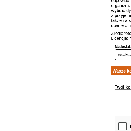
odpowiedn
organizm. 
wybrać dys
z przyjem
także na 
dbanie o 
Źródło foto
Licencja: 
Nadesłał:
redakcj
Wasze ko
Twój ko