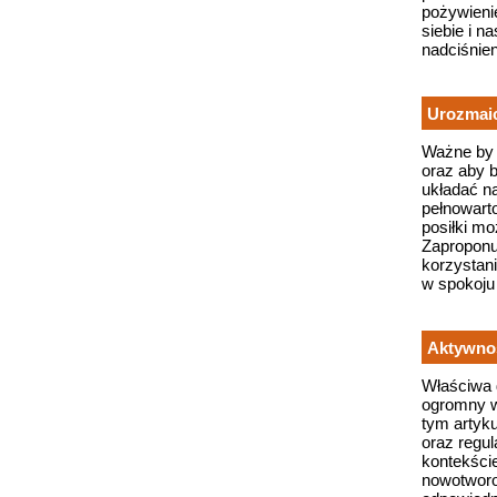
pożywienie
siebie i n
nadciśnie
Urozmaic
Ważne by 
oraz aby 
układać n
pełnowart
posiłki m
Zaproponu
korzystan
w spokoju 
Aktywnoś
Właściwa d
ogromny w
tym artyk
oraz regul
kontekści
nowotworo