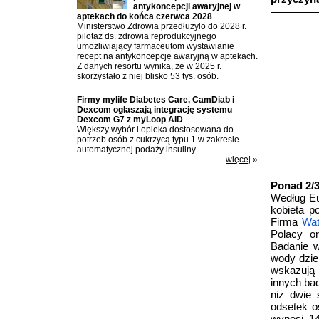
antykoncepcji awaryjnej w
aptekach do końca czerwca 2028
Ministerstwo Zdrowia przedłużyło do 2028 r.
pilotaż ds. zdrowia reprodukcyjnego
umożliwiający farmaceutom wystawianie
recept na antykoncepcję awaryjną w aptekach.
Z danych resortu wynika, że w 2025 r.
skorzystało z niej blisko 53 tys. osób.
Firmy mylife Diabetes Care, CamDiab i
Dexcom ogłaszają integrację systemu
Dexcom G7 z myLoop AID
Większy wybór i opieka dostosowana do
potrzeb osób z cukrzycą typu 1 w zakresie
automatycznej podaży insuliny.
więcej
»
Ponad 2/3
Według Eu
kobieta p
Firma
Wat
Polacy o
Badanie w
wody dzie
wskazują 
innych ba
niż dwie 
odsetek o
wynosi 14