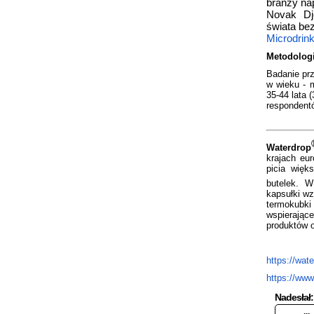
branży na
Novak Dj
świata bez
Microdrink
Metodolog
Badanie prz
w wieku - m
35-44 lata (
respondentó
Waterdrop
krajach eur
picia więk
butelek. W
kapsułki wz
termokubki
wspierając
produktów 
https://wate
https://ww
Nadesłał: