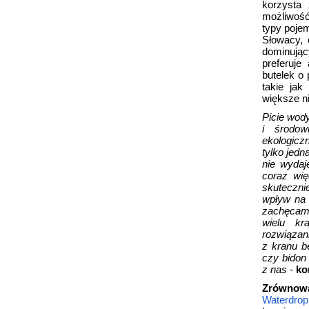
korzysta 
możliwość
typy poje
Słowacy, 
dominują
preferuje
butelek o 
takie jak
większe ni
Picie wody
i środow
ekologicz
tylko jedn
nie wydaj
coraz wię
skuteczni
wpływ na
zachęcam 
wielu kr
rozwiązan
z kranu b
czy bidon
z nas
-
ko
Zrównowa
Waterdrop