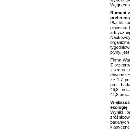
Węgrzech 
Rumuni wo
preferenc
Plastik z
planecie.
arktyczneg
Naukowcy
organizmu
tygodniow
płyny, jes
Firma Wate
Z przepro
z kranu lu
równocześn
że 1,7 pr
proc. bada
46,8 proc
41,8 proc.
Większoś
ekologię
Wyniki b
zróżnicow
badanych 
klasyczne