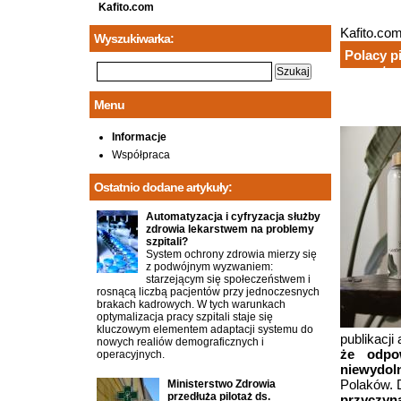
Kafito.com
Kafito.co
Wyszukiwarka:
Polacy p
czwarty w
Menu
Informacje
Współpraca
Ostatnio dodane artykuły:
Automatyzacja i cyfryzacja służby
zdrowia lekarstwem na problemy
szpitali?
System ochrony zdrowia mierzy się
z podwójnym wyzwaniem:
starzejącym się społeczeństwem i
rosnącą liczbą pacjentów przy jednoczesnych
brakach kadrowych. W tych warunkach
optymalizacja pracy szpitali staje się
kluczowym elementem adaptacji systemu do
publikacji
nowych realiów demograficznych i
że odpo
operacyjnych.
niewydol
Polaków. 
Ministerstwo Zdrowia
przedłuża pilotaż ds.
przyczyn