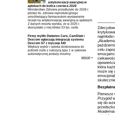
antykoncepcji awaryjnej w
aptekach do końca czerwca 2028
Ministerstwo Zdrowia przedłużyło do 2028 r.
pilotaż ds. zdrowia reprodukcyjnego
umożliwiający farmaceutom wystawianie
recept na antykoncepcję awaryjną w aptekach.
Z danych resortu wynika, że w 2025 r.
Zdecydowa
skorzystało z niej blisko 53 tys. osób.
krytykowa
Firmy mylife Diabetes Care, CamDiab i
najmłodsi
Dexcom ogłaszają integrację systemu
„Akademia 
Dexcom G7 z myLoop AID
październi
Większy wybór i opieka dostosowana do
celu zapo
potrzeb osób z cukrzycą typu 1 w zakresie
emocjami:
automatycznej podaży insuliny.
więcej
»
ciekawości
opowieścia
która każ
może się 
emocjonaln
skutecznie
Bezpłatna
Pierwsze 
Przygód
w
się do wzi
przedszkol
Akademia p