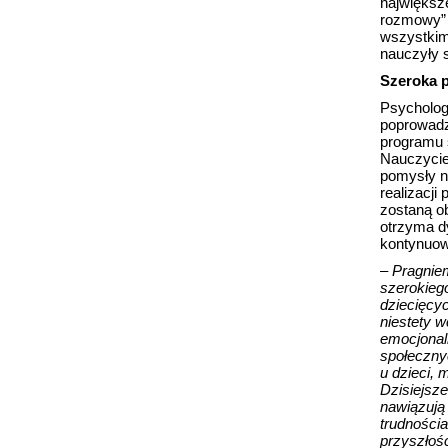
największe
rozmowy” 
wszystkim
nauczyły s
Szeroka 
Psycholog
poprowadzi
programu 
Nauczyciel
pomysły na
realizacji
zostaną o
otrzyma d
kontynuow
–
Pragniem
szerokieg
dziecięcyc
niestety w
emocjonal
społeczny
u dzieci, 
Dzisiejsze
nawiązują 
trudnościa
przyszłoś