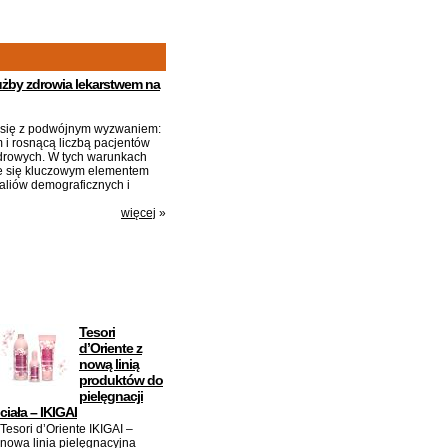
łużby zdrowia lekarstwem na
 się z podwójnym wyzwaniem:
 i rosnącą liczbą pacjentów
drowych. W tych warunkach
aje się kluczowym elementem
aliów demograficznych i
więcej
»
Tesori
d’Oriente z
nową linią
produktów do
pielęgnacji
ciała – IKIGAI
Tesori d’Oriente IKIGAI –
nowa linia pielęgnacyjna