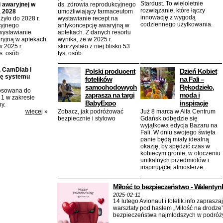
Stardust. To wieloletnie
 awaryjnej w
ds. zdrowia reprodukcyjnego
rozwiązanie, które łączy
a 2028
umożliwiający farmaceutom
innowację z wygodą
żyło do 2028 r.
wystawianie recept na
codziennego użytkowania.
cyjnego
antykoncepcję awaryjną w
wystawianie
aptekach. Z danych resortu
ryjną w aptekach.
wynika, że w 2025 r.
w 2025 r.
skorzystało z niej blisko 53
ys. osób.
tys. osób.
, CamDiab i
Polski producent
Dzień Kobiet
ję systemu
fotelików
na Fali –
samochodowych
Rękodzieło,
tosowana do
zaprasza na targi
moda i
 1 w zakresie
BabyExpo
inspiracje
y.
więcej
»
Zobacz, jak podróżować
Już 8 marca w Alfa Centrum
bezpiecznie i stylowo
Gdańsk odbędzie się
wyjątkowa edycja Bazaru na
Fali. W dniu swojego święta
panie będą miały idealną
okazję, by spędzić czas w
kobiecym gronie, w otoczeniu
unikalnych przedmiotów i
inspirującej atmosferze.
Miłość to bezpieczeństwo - Walentynki
2025-02-11
14 lutego Avionaut i fotelik.info zapras
warsztaty pod hasłem „Miłość na drodze
bezpieczeństwa najmłodszych w podróż