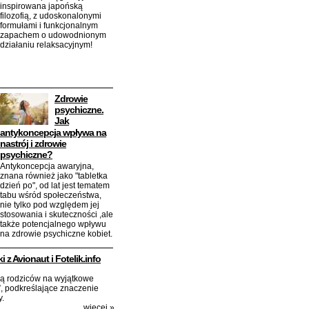
inspirowana japońską
filozofią, z udoskonalonymi
formułami i funkcjonalnym
zapachem o udowodnionym
działaniu relaksacyjnym!
Zdrowie
psychiczne.
Jak
antykoncepcja wpływa na
nastrój i zdrowie
psychiczne?
Antykoncepcja awaryjna,
znana również jako "tabletka
dzień po", od lat jest tematem
tabu wśród społeczeństwa,
nie tylko pod względem jej
stosowania i skuteczności ,ale
także potencjalnego wpływu
na zdrowie psychiczne kobiet.
 z Avionaut i Fotelik.info
zają rodziców na wyjątkowe
”, podkreślające znaczenie
y.
więcej
»