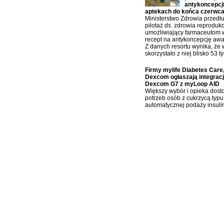
antykoncepcji
aptekach do końca czerwc
Ministerstwo Zdrowia przedłu
pilotaż ds. zdrowia reproduk
umożliwiający farmaceutom 
recept na antykoncepcję awa
Z danych resortu wynika, że 
skorzystało z niej blisko 53 t
Firmy mylife Diabetes Care
Dexcom ogłaszają integrac
Dexcom G7 z myLoop AID
Większy wybór i opieka dos
potrzeb osób z cukrzycą typu
automatycznej podaży insulin