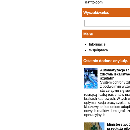
Kafito.com
Wyszukiwarka:
Menu
Informacje
Współpraca
Ostatnio dodane artykuły:
Automatyzacja i c
zdrowia lekarstw
szpitali?
System ochrony zd
z podwójnym wyz
starzejącym się s
rosnącą liczbą pacjentów pr
brakach kadrowych. W tych 
optymalizacja pracy szpitali s
kluczowym elementem adapta
nowych realiów demograficzn
operacyjnych.
Ministerstwo 
przedłuża pilo