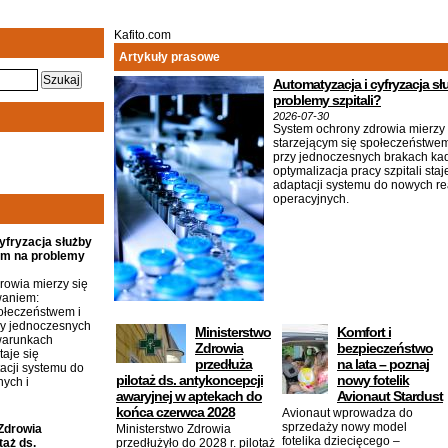
Kafito.com
Artykuły prasowe
Automatyzacja i cyfryzacja s
problemy szpitali?
2026-07-30
System ochrony zdrowia mierzy
starzejącym się społeczeństwem
przy jednoczesnych brakach ka
optymalizacja pracy szpitali st
adaptacji systemu do nowych re
operacyjnych.
yfryzacja służby
em na problemy
rowia mierzy się
waniem:
połeczeństwem i
zy jednoczesnych
Ministerstwo
Komfort i
warunkach
Zdrowia
bezpieczeństwo
taje się
przedłuża
na lata – poznaj
cji systemu do
pilotaż ds. antykoncepcji
nowy fotelik
ych i
awaryjnej w aptekach do
Avionaut Stardust
końca czerwca 2028
Avionaut wprowadza do
sprzedaży nowy model
Zdrowia
Ministerstwo Zdrowia
fotelika dziecięcego –
taż ds.
przedłużyło do 2028 r. pilotaż